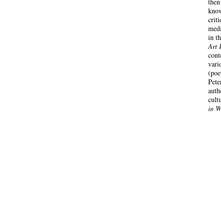
then
know
crit
medi
in t
Art 
cont
vari
(poe
Pete
auth
cult
in W