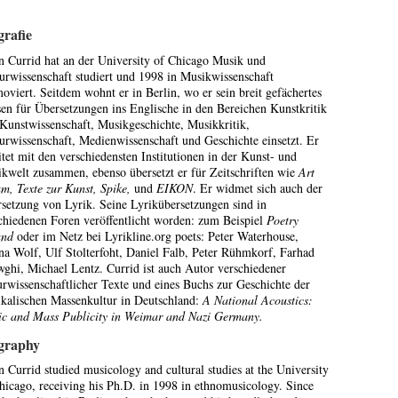
grafie
n Currid hat an der University of Chicago Musik und
urwissenschaft studiert und 1998 in Musikwissenschaft
oviert. Seitdem wohnt er in Berlin, wo er sein breit gefächertes
en für Übersetzungen ins Englische in den Bereichen Kunstkritik
Kunstwissenschaft, Musikgeschichte, Musikkritik,
urwissenschaft, Medienwissenschaft und Geschichte einsetzt. Er
itet mit den verschiedensten Institutionen in der Kunst- und
kwelt zusammen, ebenso übersetzt er für Zeitschriften wie
Art
m, Texte zur Kunst, Spike,
und
EIKON
. Er widmet sich auch der
setzung von Lyrik. Seine Lyrikübersetzungen sind in
chiedenen Foren veröffentlicht worden: zum Beispiel
Poetry
and
oder im Netz bei Lyrikline.org poets: Peter Waterhouse,
na Wolf, Ulf Stolterfoht, Daniel Falb, Peter Rühmkorf, Farhad
ghi, Michael Lentz. Currid ist auch Autor verschiedener
urwissenschaftlicher Texte und eines Buchs zur Geschichte der
kalischen Massenkultur in Deutschland:
A National Acoustics:
c and Mass Publicity in Weimar and Nazi Germany.
graphy
n Currid studied musicology and cultural studies at the University
hicago, receiving his Ph.D. in 1998 in ethnomusicology. Since