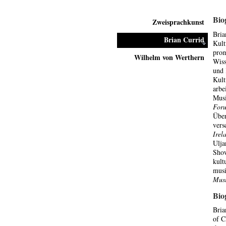
Bio
Zweisprachkunst
Bria
Brian Currid
Kult
prom
Wilhelm von Werthern
Wiss
und 
Kult
arbe
Musi
Foru
Über
vers
Irel
Ulja
Show
kult
musi
Musi
Bio
Bria
of C