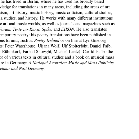
 he has lived in Berlin, where he has used his broadly based
ledge for translations in many areas, including the areas of art
icism, art history, music history, music criticism, cultural studies,
a studies, and history. He works with many different institutions
he art and music worlds, as well as journals and magazines such as
Forum, Texte zur Kunst, Spike,
and
EIKON
. He also translates
emporary poetry: his poetry translations have been published in
ous forums, such as
Poetry Ireland
or on line at Lyrikline.org
ts: Peter Waterhouse, Uljana Wolf, Ulf Stolterfoht, Daniel Falb,
r Rühmkorf, Farhad Showghi, Michael Lentz). Currid is also the
or of various texts in cultural studies and a book on musical mass
ure in Germany:
A National Acoustics: Music and Mass Publicity
eimar and Nazi Germany.