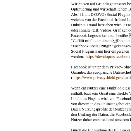
Wir nutzen auf Grundlage unserer ber
Optimierung und wirtschaftlichem Be
Abs. 1 lit. f. DSGVO) Social Plugin
welches von der Facebook Ireland Lt
Dublin 2, Irland betrieben wird ("F
oder Inhalte (z.B. Videos, Grafiken o
Facebook Logos erkennbar (weißes 
"Gefällt mir" oder einem Daumen 
"Facebook Social Plugin" gekennzeic
Social Plugins kann hier eingesehen
werden:
https://developers.facebook
Facebook ist unter dem Privacy-Shie
Garantie, das europäische Datenschut
(
https://www.privacyshield.gov/pa
Wenn ein Nutzer eine Funktion dieses
enthält, baut sein Gerät eine direkt
Inhalt des Plugins wird von Facebook
von diesem in das Onlineangebot ein
Daten Nutzungsprofile der Nutzer ers
den Umfang der Daten, die Facebook m
Nutzer daher entsprechend unserem 
Durch die Einbindung der Plugins erh