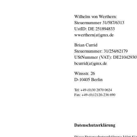
Wilhelm von Werthern:
Steuernummer 31/587/6313
UstID: DE 251894833
wwerthern(at)gmx.de
Brian Currid
Steuernummer: 31/254/62179
UStNummer (VAT): DE21042930
bcurrid(at)gmx.de
Winsstr. 26
D-10405 Berlin
Tel: +49-(0)30 2870 0624
Fax: +49-(0)12120-236 690
Datenschutzerklärung
Diese Datenschutzerklärung klärt Si