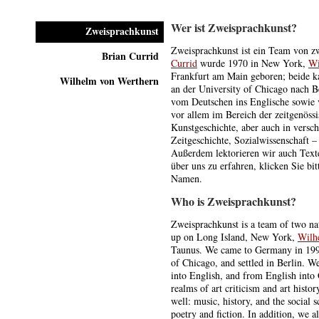
Wer ist Zweisprachkunst?
Zweisprachkunst
Zweisprachkunst ist ein Team von z
Brian Currid
Currid
wurde 1970 in New York,
Wi
Frankfurt am Main geboren; beide 
Wilhelm von Werthern
an der University of Chicago nach B
vom Deutschen ins Englische sowie 
vor allem im Bereich der zeitgenöss
Kunstgeschichte, aber auch in versc
Zeitgeschichte, Sozialwissenschaft – 
Außerdem lektorieren wir auch Tex
über uns zu erfahren, klicken Sie bi
Namen.
Who is Zweisprachkunst?
Zweisprachkunst is a team of two na
up on Long Island, New York,
Wilh
Taunus. We came to Germany in 1998 
of Chicago, and settled in Berlin. W
into English, and from English into 
realms of art criticism and art history
well: music, history, and the social 
poetry and fiction. In addition, we al